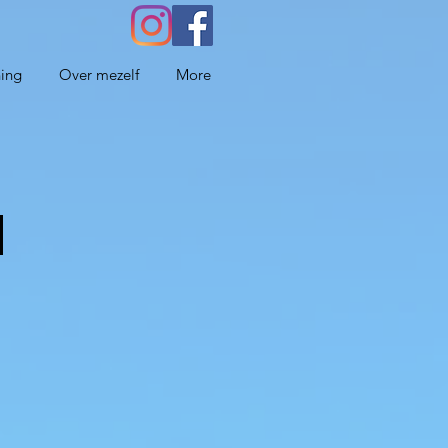
ning
Over mezelf
More