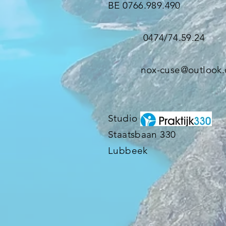
BE 0766.989.490
0474/74.59.24
nox-cuse@outlook
Studio
Staatsbaan 330
Lubbeek