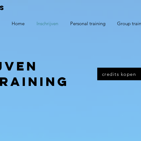
S
Home
Inschrijven
Personal training
Group trai
jven
credits kopen
RAINING