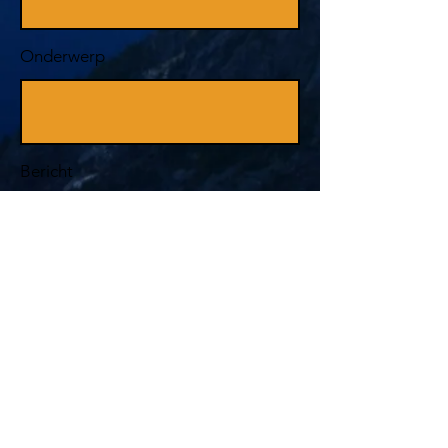
Onderwerp
Bericht
Ik ga akkoord met de verwerking van
mijn persoonsgegevens conform de
privacyverklaring van No X-cuse. Lees
deze
hier.
Indienen