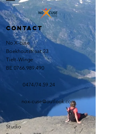
Contact
No X-cuse
Boekhoutstraat 23
Tielt-Winge
BE
0766.989.490
0474/74.59.24
nox-cuse@outlook.com
Studio